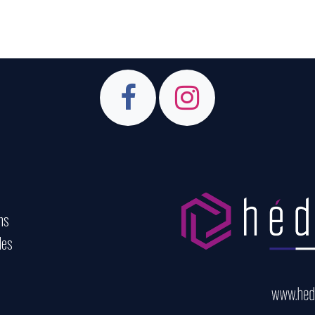
ns
des