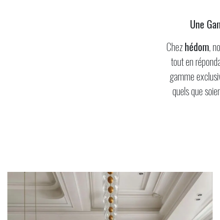
Une Gam
Chez
hédom
, n
tout en réponda
gamme exclusiv
quels que soien